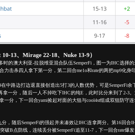
t 10-13、Mirage 22-18、Nuke 13-9）
时的澳大利亚-拉脱维亚混合队伍SemperFi，图一为IHC选择的远
t在B点合力击杀四人拿下第一分，第二回合me1o和rate的两把mp9
p9在中路边打边退直接创造出5打3的人数优势，可是Semper
补枪再拿一分，随后一人不掉吃下IHC的纯E，此时比分来到了2-3。第
拿一分，下一回合yami捡起对面的大狙与cool4st组成双狙防守连
，随后SemperFi的强起并未凑效让IHC连拿两分。第16回合I
法突破B点防线，连续丢分被SemperFi追至11-7，下一回合rat