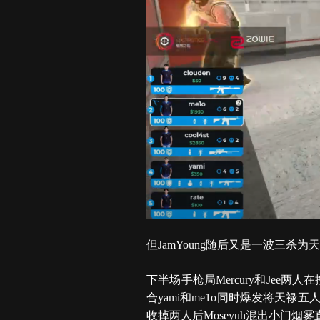
但JamYoung随后又是一波三
下半场手枪局Mercury和Je
合yami和me1o同时爆发将天
收掉两人后Moseyuh混出小门烟