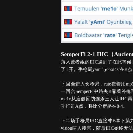
SemperFi 2-1 IHC（Ancien
落入败者组的IHC遇到了在此等候多
了T开。手枪局yami与cool4s
下回合进入长枪局，rate接着用m
一回合SemperFi中路夹B靠着
me1o从庙侧回防连杀三人让IHC再
功打进A点，将比分定格在8-4。
下半场手枪局IHC直接冲B拿下第九分
vision两人接完，随后IHC始终无