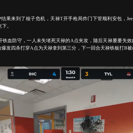
BP结果来到了核子危机，天禄T开手枪局炸门下管顺利安包，Je
吃下。
展开铁血防守，一人未失堵死天禄的A点夹攻，随后天禄屡屡失效
个人能力爆发四杀打穿A点为天禄拿到第三分，下一回合天禄铁板打B