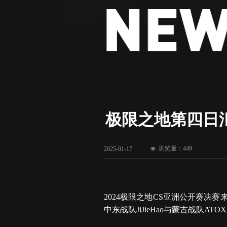
极限之地第四日汇总
浏览量：
449
2025-01-17
넶
2024极限之地CS亚洲公开赛决赛
中东战队JiJieHao与蒙古战队AT