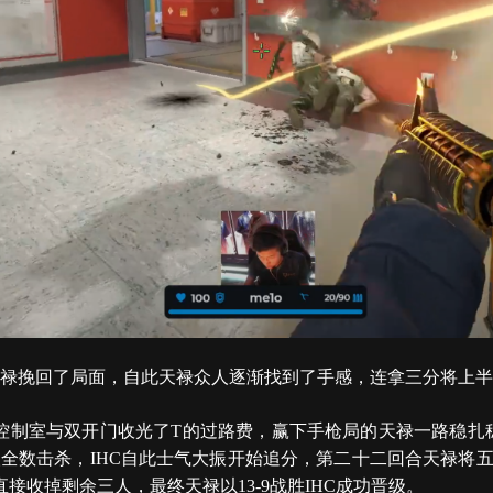
杀为天禄挽回了局面，自此天禄众人逐渐找到了手感，连拿三分将上半
e两人在控制室与双开门收光了T的过路费，赢下手枪局的天禄一路
禄五人全数击杀，IHC自此士气大振开始追分，第二十二回合天禄将五
雾直接收掉剩余三人，最终天禄以13-9战胜IHC成功晋级。